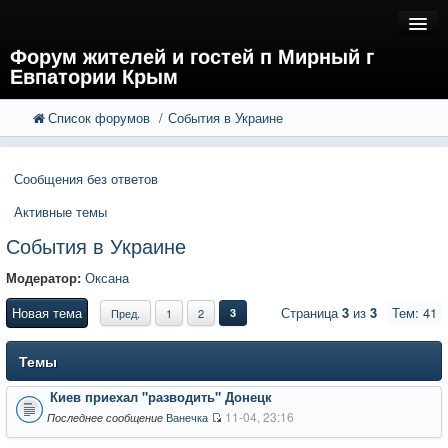
Форум жителей и гостей п Мирный г
Евпатории Крым
Список форумов
События в Украине
FAQ
Поиск
Расширенный поиск
Регистрация
Сообщения без ответов
Вход
Активные темы
События в Украине
Модератор:
Оксана
Новая тема
Страница
3
из
3
Тем: 41
Пред.
1
2
3
Темы
Киев приехал "разводить" Донецк
11-04, 23:16
Ванечка
Последнее сообщение